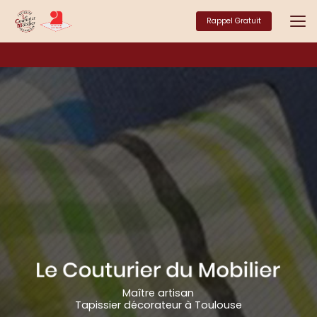
Aller
au
Rappel Gratuit
contenu
principal
Maître artisan
Tapissier décorateur à Toulouse