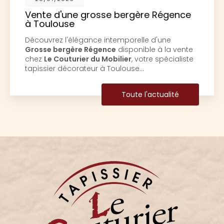
Vente d'une grosse bergère Régence
à Toulouse
écouvrez l'élégance intemporelle d'une
D
Grosse bergère Régence
disponible à la vente
C
chez
Le Couturier du Mobilier
, votre spécialiste
M
apissier décorateur à Toulouse…
s
Toute l'actualité