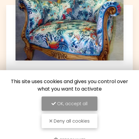
17/06/2026
This site uses cookies and gives you control over
Restauration d'une paire de fauteuils
what you want to activate
Louis XV à Toulouse
Découvrez l'art de la restauration avec Le
OK, accept all
Couturier du MobilierChez
Le Couturier du
Mobilier
, situé au cœur de
Toulouse
, nous
sommes passionnés par l'art de la…
Deny all cookies
Toute l'actualité