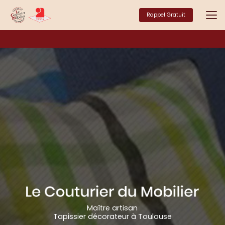
Aller
au
Rappel Gratuit
contenu
principal
Maître artisan
Tapissier décorateur à Toulouse