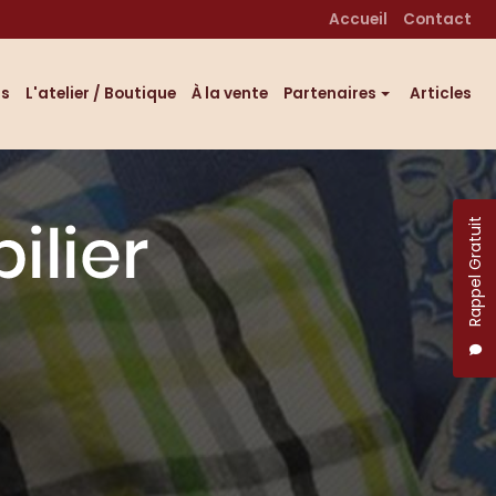
 secondaire
Accueil
Contact
fs
L'atelier / Boutique
À la vente
Partenaires
Articles
Éditeurs tissus
Professionnels décoration
Rappel Gratuit