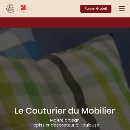
Aller
au
Rappel Gratuit
contenu
principal
Maître artisan
Tapissier décorateur à Toulouse