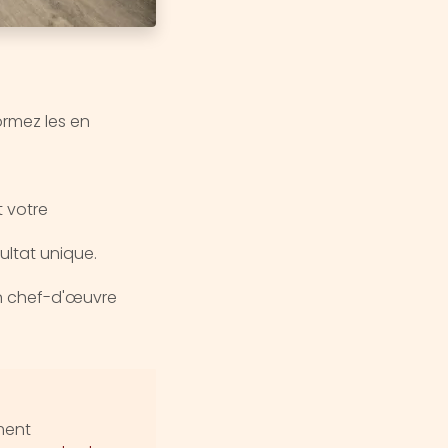
ormez les en
t votre
ultat unique.
en chef-d'œuvre
ment