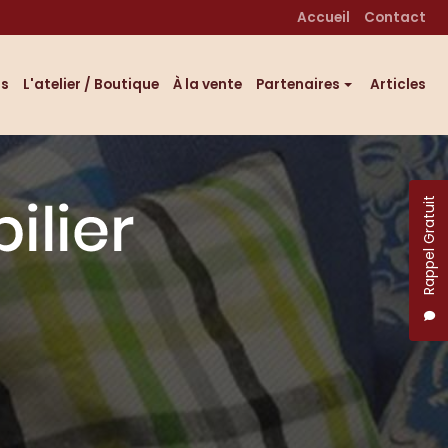
 secondaire
Accueil
Contact
fs
L'atelier / Boutique
À la vente
Partenaires
Articles
Éditeurs tissus
Professionnels décoration
Rappel Gratuit