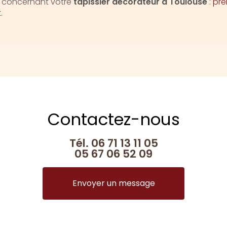
n concernant votre
tapissier décorateur
à Toulouse
:
pre
t
.
Contactez-nous
Tél.
06 71 13 11 05
05 67 06 52 09
Envoyer un message