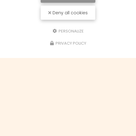
Aérogommage
Envoyer une pièce jointe
Deny all cookies
1 seul fichier.
PERSONALIZE
Limité à 7 Mo.
Types autorisés : gif, jpg, jpeg, png, txt, pdf, doc, docx, ppt, pptx, xls, xlsx,
xml, rar, zip.
PRIVACY POLICY
Message
J'autorise ce site à conserver l'ensemble des données transmises dans
ce formulaire pour faciliter le suivi et le traitement de ma demande.
(Aucune exploitation commerciale ne sera faite des données conservées.
Voir notre
politique de confidentialité
)