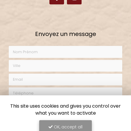
Envoyez un message
Nom Prénom
Ville
Email
Téléphone
Objet du message
This site uses cookies and gives you control over
what you want to activate
Cours de loisirs créatifs
Demande de devis
Demande de stage
OK, accept all