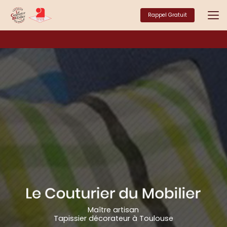
Aller
au
Rappel Gratuit
contenu
principal
Maître artisan
Tapissier décorateur à Toulouse