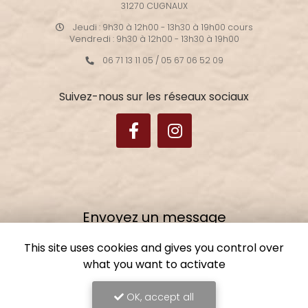
31270 CUGNAUX
Jeudi : 9h30 à 12h00 - 13h30 à 19h00 cours
Vendredi : 9h30 à 12h00 - 13h30 à 19h00
06 71 13 11 05
/
05 67 06 52 09
Suivez-nous sur les réseaux sociaux
Envoyez un message
This site uses cookies and gives you control over
Nom Prénom
what you want to activate
Ville
OK, accept all