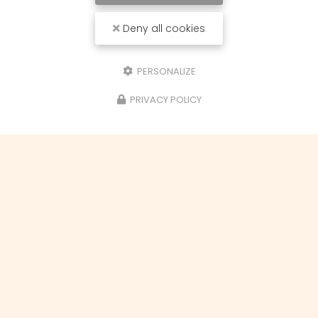
Email
Deny all cookies
Téléphone
PERSONALIZE
Objet du message
PRIVACY POLICY
Cours de loisirs créatifs
Demande de devis
Demande de stage
Aérogommage
Envoyer une pièce jointe
1 seul fichier.
Limité à 7 Mo.
Types autorisés : gif, jpg, jpeg, png, txt, pdf, doc, docx, ppt, pptx, xls, xlsx,
xml, rar, zip.
Message