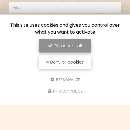
Ville
Email
This site uses cookies and gives you control over
Téléphone
what you want to activate
Objet du message
OK, accept all
Cours de loisirs créatifs
Demande de devis
Deny all cookies
Demande de stage
Aérogommage
PERSONALIZE
Envoyer une pièce jointe
PRIVACY POLICY
1 seul fichier.
Limité à 7 Mo.
Types autorisés : gif, jpg, jpeg, png, txt, pdf, doc, docx, ppt, pptx, xls, xlsx,
xml, rar, zip.
Message