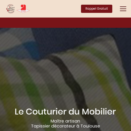
Aller
au
Rappel Gratuit
contenu
principal
Maître artisan
Tapissier décorateur à Toulouse