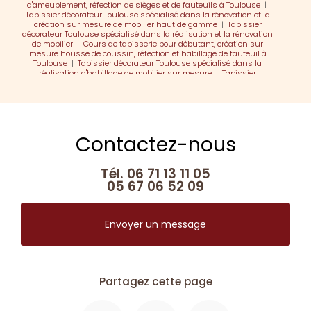
d'ameublement, réfection de sièges et de fauteuils à Toulouse
|
Tapissier décorateur Toulouse spécialisé dans la rénovation et la
création sur mesure de mobilier haut de gamme
|
Tapissier
décorateur Toulouse spécialisé dans la réalisation et la rénovation
de mobilier
|
Cours de tapisserie pour débutant, création sur
mesure housse de coussin, réfection et habillage de fauteuil à
Toulouse
|
Tapissier décorateur Toulouse spécialisé dans la
réalisation d'habillage de mobilier sur mesure
|
Tapissier
décorateur Toulouse spécialisé dans la tenture murale, offrant des
solutions sur mesure pour un décor harmonieux
|
Tapissier
décorateur Toulouse spécialisé dans la réalisation de rideaux et
parois
Contactez-nous
Tél.
06 71 13 11 05
05 67 06 52 09
Envoyer un message
Partagez cette page
Facebook
X
Email