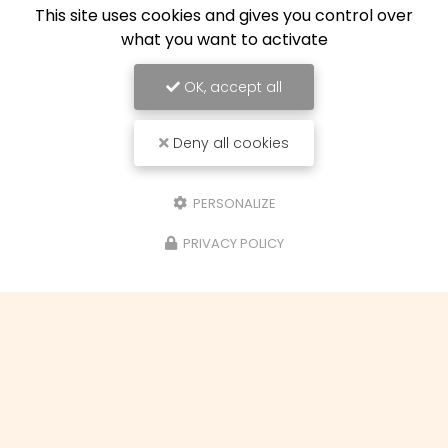
Mobilier
, situé au cœur de
Toulouse
, nous
This site uses cookies and gives you control over
sommes passionnés par l'art de la…
what you want to activate
Toute l'actualité
OK, accept all
Deny all cookies
PERSONALIZE
PRIVACY POLICY