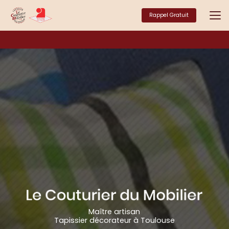
Aller
au
Rappel Gratuit
contenu
principal
Maître artisan
Tapissier décorateur à Toulouse