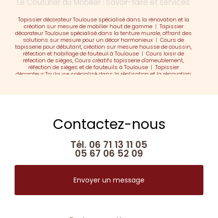
Le Couturier du Mobilier : Savoir-faire et services
Tapissier décorateur Toulouse spécialisé dans la rénovation et la
création sur mesure de mobilier haut de gamme
|
Tapissier
décorateur Toulouse spécialisé dans la tenture murale, offrant des
solutions sur mesure pour un décor harmonieux
|
Cours de
tapisserie pour débutant, création sur mesure housse de coussin,
réfection et habillage de fauteuil à Toulouse
|
Cours loisir de
réfection de sièges, Cours créatifs tapisserie d'ameublement,
réfection de sièges et de fauteuils à Toulouse
|
Tapissier
décorateur Toulouse spécialisé dans la réalisation et la rénovation
de mobilier
|
Tapissier décorateur Toulouse spécialisé dans la
réalisation d'habillage de mobilier sur mesure
|
Tapissier
décorateur Toulouse spécialisé dans la réalisation de rideaux et
parois
Contactez-nous
Tél.
06 71 13 11 05
05 67 06 52 09
Envoyer un message