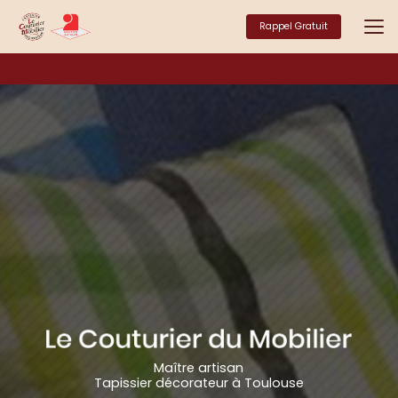
Aller
au
Rappel Gratuit
contenu
principal
Maître artisan
Tapissier décorateur à Toulouse