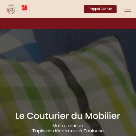
Aller
au
Rappel Gratuit
contenu
principal
Maître artisan
Tapissier décorateur à Toulouse