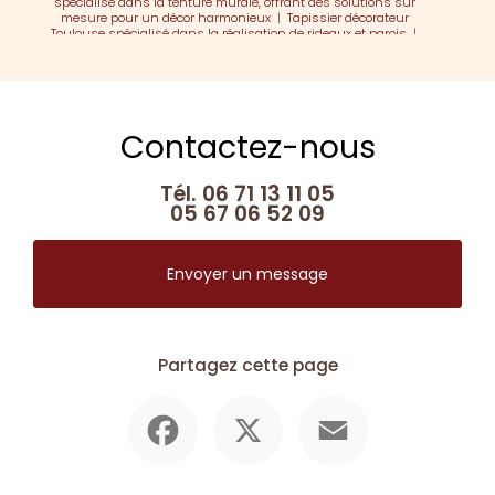
spécialisé dans la tenture murale, offrant des solutions sur
mesure pour un décor harmonieux
|
Tapissier décorateur
Toulouse spécialisé dans la réalisation de rideaux et parois
|
Tapissier décorateur Toulouse spécialisé dans la réalisation
d'habillage de mobilier sur mesure
|
Tapissier décorateur Toulouse
spécialisé dans la réalisation et la rénovation de mobilier
Contactez-nous
Tél.
06 71 13 11 05
05 67 06 52 09
Envoyer un message
Partagez cette page
Facebook
X
Email