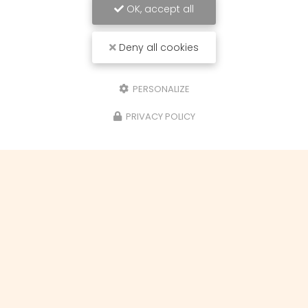
OK, accept all
Deny all cookies
PERSONALIZE
PRIVACY POLICY
Vincent Paraud Maître artisan
14 bis rue du Turret
31150 GAGNAC-SUR-GARONNE
Lundi : 14h00 à 19h00
Mardi : 9h30 à 12h00 - 13h30 à 19h00 cours
Mercredi : 9h30 à 12h00 - 13h30 à 19h00
Samedi : 9h30 à 12h00 - 13h30 à 19h30 cours
C.CIAL Le Carré Tolosan, 25 chemin Petit Jean
31270 CUGNAUX
Jeudi : 9h30 à 12h00 - 13h30 à 19h00 cours