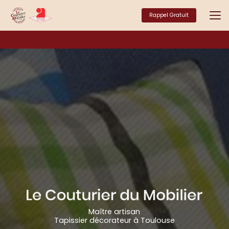
Aller
au
Rappel Gratuit
contenu
principal
Maître artisan
Tapissier décorateur à Toulouse