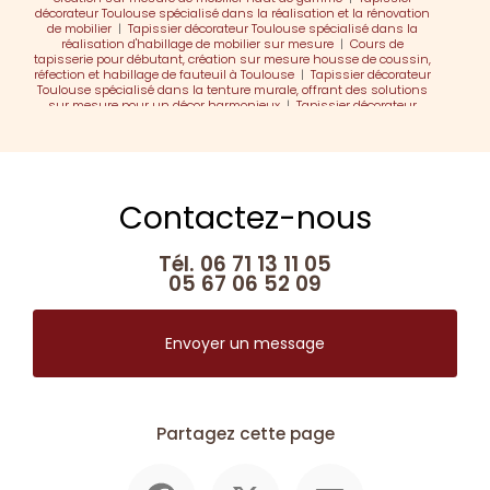
décorateur Toulouse spécialisé dans la réalisation et la rénovation
de mobilier
|
Tapissier décorateur Toulouse spécialisé dans la
réalisation d'habillage de mobilier sur mesure
|
Cours de
tapisserie pour débutant, création sur mesure housse de coussin,
réfection et habillage de fauteuil à Toulouse
|
Tapissier décorateur
Toulouse spécialisé dans la tenture murale, offrant des solutions
sur mesure pour un décor harmonieux
|
Tapissier décorateur
Toulouse spécialisé dans la réalisation de rideaux et parois
|
Cours loisir de réfection de sièges, Cours créatifs tapisserie
d'ameublement, réfection de sièges et de fauteuils à Toulouse
Contactez-nous
Tél.
06 71 13 11 05
05 67 06 52 09
Envoyer un message
Partagez cette page
Facebook
X
Email