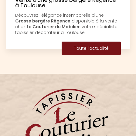
Louis XV à Toulouse
d'une
Découvrez l'art de la restauration a
 à la vente
Couturier du MobilierChez
Le Coutur
e spécialiste
Mobilier
, situé au cœur de
Toulous
sommes passionnés par l'art de la
ctualité
Toute l'a