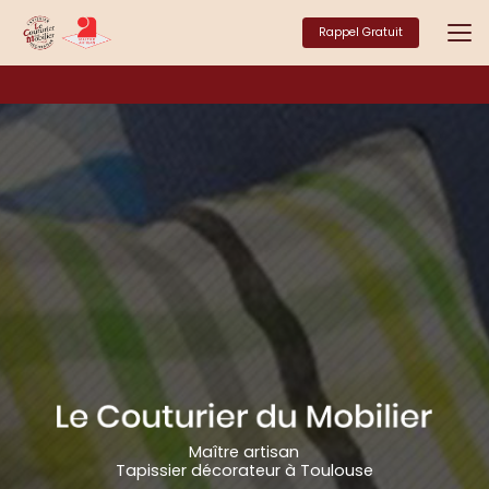
Aller
au
Rappel Gratuit
contenu
principal
Maître artisan
Tapissier décorateur à Toulouse