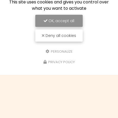
This site uses cookies and gives you control over
Suivez-nous sur les réseaux sociaux
what you want to activate
OK, accept all
Deny all cookies
PERSONALIZE
Envoyez un message
PRIVACY POLICY
Nom Prénom
Ville
Email
Téléphone