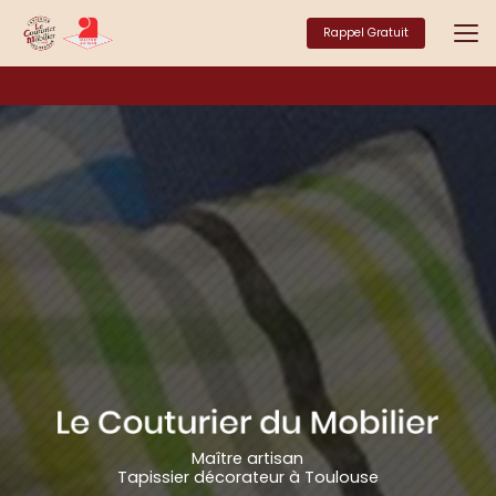
Aller
au
Rappel Gratuit
contenu
principal
Maître artisan
Tapissier décorateur à Toulouse