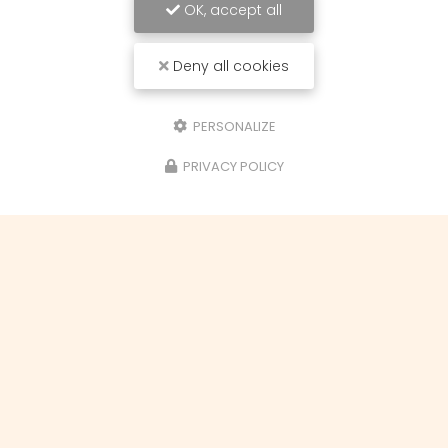
OK, accept all
Deny all cookies
Envoyez un message
PERSONALIZE
Nom Prénom
PRIVACY POLICY
Ville
Email
Téléphone
Objet du message
Cours de loisirs créatifs
Demande de devis
Demande de stage
Aérogommage