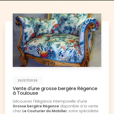
2026
17/06/
'une grosse bergère Régence
Restaur
use
Louis X
 l'élégance intemporelle d'une
Découvrez 
ergère Régence
disponible à la vente
Couturier
outurier du Mobilier
, votre spécialiste
Mobilier
,