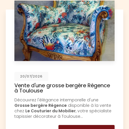
20/07/2026
Vente d'une grosse bergère Régence
à Toulouse
écouvrez l'élégance intemporelle d'une
D
Grosse bergère Régence
disponible à la vente
C
chez
Le Couturier du Mobilier
, votre spécialiste
M
apissier décorateur à Toulouse…
s