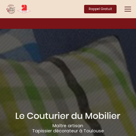
Aller
au
Rappel Gratuit
contenu
principal
Maître artisan
Tapissier décorateur à Toulouse