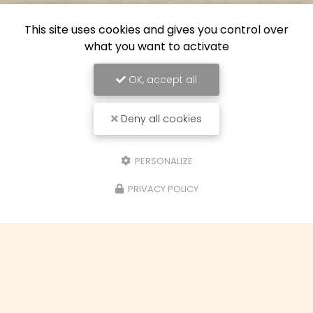
This site uses cookies and gives you control over
Envoyez un message
what you want to activate
Nom Prénom
OK, accept all
Ville
Deny all cookies
Email
PERSONALIZE
Téléphone
PRIVACY POLICY
Objet du message
Cours de loisirs créatifs
Demande de devis
Demande de stage
Aérogommage
Envoyer une pièce jointe