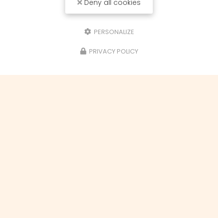
Deny all cookies
Téléphone
Objet du message
PERSONALIZE
Cours de loisirs créatifs
PRIVACY POLICY
Demande de devis
Demande de stage
Aérogommage
Envoyer une pièce jointe
1 seul fichier.
Limité à 7 Mo.
Types autorisés : gif, jpg, jpeg, png, txt, pdf, doc, docx, ppt, pptx, xls, xlsx,
xml, rar, zip.
Message
J'autorise ce site à conserver l'ensemble des données transmises dans