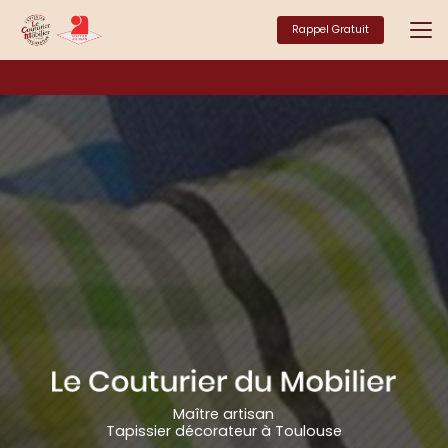
Aller
au
Rappel Gratuit
contenu
principal
Maître artisan
Tapissier décorateur à Toulouse