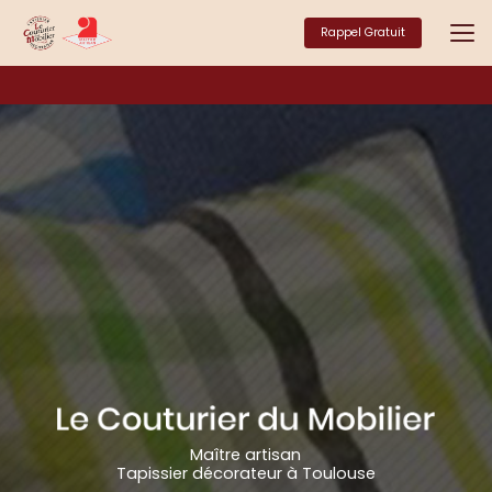
Aller
au
Rappel Gratuit
contenu
principal
Maître artisan
Tapissier décorateur à Toulouse