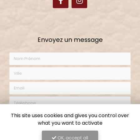
Envoyez un message
Nom Prénom
Ville
Email
Téléphone
Objet du message
This site uses cookies and gives you control over
what you want to activate
Cours de loisirs créatifs
Demande de devis
Demande de stage
OK, accept all