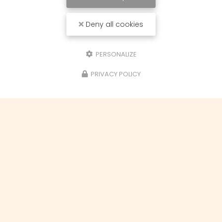
Aérogommage
Envoyer une pièce jointe
Deny all cookies
1 seul fichier.
PERSONALIZE
Limité à 7 Mo.
Types autorisés : gif, jpg, jpeg, png, txt, pdf, doc, docx, ppt, pptx, xls, xlsx,
xml, rar, zip.
PRIVACY POLICY
Message
J'autorise ce site à conserver l'ensemble des données transmises dans
ce formulaire pour faciliter le suivi et le traitement de ma demande.
(Aucune exploitation commerciale ne sera faite des données conservées.
Voir notre
politique de confidentialité
)