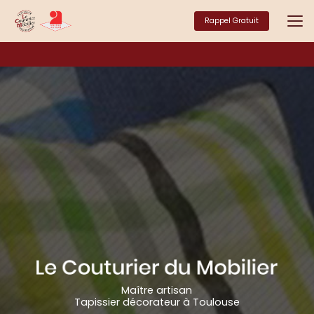
Aller
au
Rappel Gratuit
contenu
principal
Maître artisan
Tapissier décorateur à Toulouse