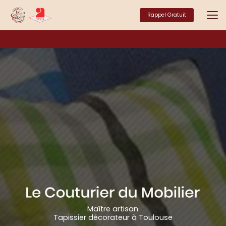
Aller
au
Rappel Gratuit
contenu
principal
Maître artisan
Tapissier décorateur à Toulouse