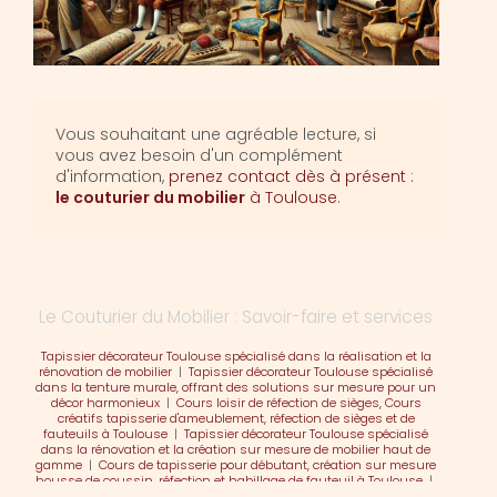
Vous souhaitant une agréable lecture, si
vous avez besoin d'un complément
d'information,
prenez contact dès à présent :
le couturier du mobilier
à Toulouse
.
Le Couturier du Mobilier : Savoir-faire et services
Tapissier décorateur Toulouse spécialisé dans la réalisation et la
rénovation de mobilier
|
Tapissier décorateur Toulouse spécialisé
dans la tenture murale, offrant des solutions sur mesure pour un
décor harmonieux
|
Cours loisir de réfection de sièges, Cours
créatifs tapisserie d'ameublement, réfection de sièges et de
fauteuils à Toulouse
|
Tapissier décorateur Toulouse spécialisé
dans la rénovation et la création sur mesure de mobilier haut de
gamme
|
Cours de tapisserie pour débutant, création sur mesure
housse de coussin, réfection et habillage de fauteuil à Toulouse
|
Tapissier décorateur Toulouse spécialisé dans la réalisation