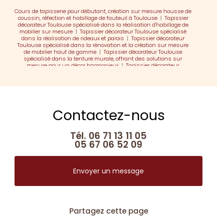
Cours de tapisserie pour débutant, création sur mesure housse de
coussin, réfection et habillage de fauteuil à Toulouse
|
Tapissier
décorateur Toulouse spécialisé dans la réalisation d'habillage de
mobilier sur mesure
|
Tapissier décorateur Toulouse spécialisé
dans la réalisation de rideaux et parois
|
Tapissier décorateur
Toulouse spécialisé dans la rénovation et la création sur mesure
de mobilier haut de gamme
|
Tapissier décorateur Toulouse
spécialisé dans la tenture murale, offrant des solutions sur
mesure pour un décor harmonieux
|
Tapissier décorateur
Toulouse spécialisé dans la réalisation et la rénovation de mobilier
|
Cours loisir de réfection de sièges, Cours créatifs tapisserie
d'ameublement, réfection de sièges et de fauteuils à Toulouse
Contactez-nous
Tél.
06 71 13 11 05
05 67 06 52 09
Envoyer un message
Partagez cette page