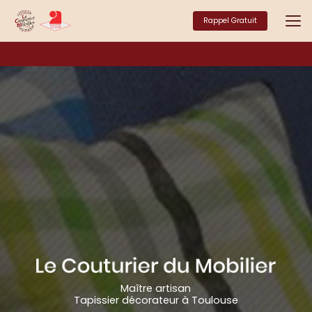
Aller
au
Rappel Gratuit
contenu
principal
Maître artisan
Tapissier décorateur à Toulouse