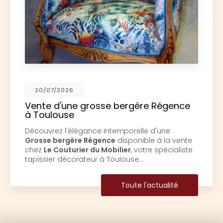
17/06/2026
Restauration d'une paire de fauteuils
Louis XV à Toulouse
Découvrez l'art de la restauration avec Le
Couturier du MobilierChez
Le Couturier du
Mobilier
, situé au cœur de
Toulouse
, nous
sommes passionnés par l'art de la…
Toute l'actualité