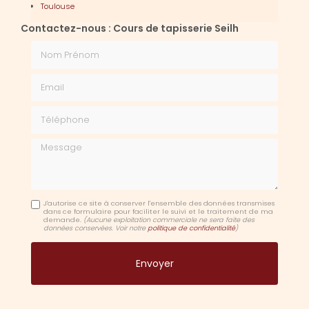
Toulouse
Contactez-nous : Cours de tapisserie Seilh
Nom Prénom
Email
Téléphone
Message
J'autorise ce site à conserver l'ensemble des données transmises
dans ce formulaire pour faciliter le suivi et le traitement de ma
demande.
(Aucune exploitation commerciale ne sera faite des
données conservées. Voir notre
politique de confidentialité
)