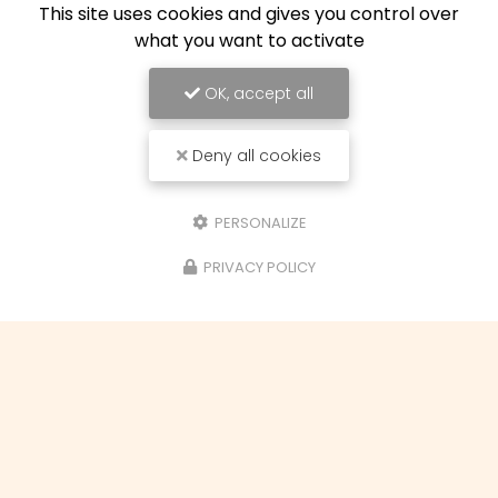
This site uses cookies and gives you control over
what you want to activate
OK, accept all
17/06/2026
Restauration d'une paire de fauteuils
Louis XV à Toulouse
Deny all cookies
Découvrez l'art de la restauration avec Le
Couturier du MobilierChez
Le Couturier du
PERSONALIZE
Mobilier
, situé au cœur de
Toulouse
, nous
sommes passionnés par l'art de la…
PRIVACY POLICY
Toute l'actualité