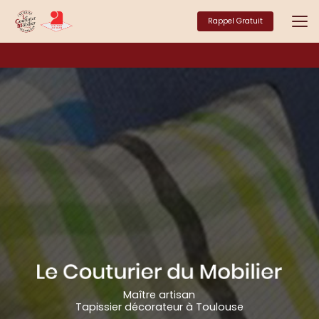
Aller
au
Rappel Gratuit
contenu
principal
Maître artisan
Tapissier décorateur à Toulouse