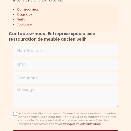
intervient à proximité de :
Cornebarrieu
Cugnaux
Seilh
Toulouse
Contactez-nous : Entreprise spécialisée
restauration de meuble ancien Seilh
Nom Prénom
Email
Téléphone
Message
J'autorise ce site à conserver l'ensemble des données transmises
dans ce formulaire pour faciliter le suivi et le traitement de ma
demande.
(Aucune exploitation commerciale ne sera faite des
données conservées. Voir notre
politique de confidentialité
)