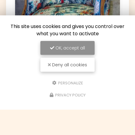
This site uses cookies and gives you control over
what you want to activate
OK, accept all
17/06/2026
Deny all cookies
Restauration d'une paire de fauteuils
Louis XV à Toulouse
PERSONALIZE
Découvrez l'art de la restauration avec Le
Couturier du MobilierChez
Le Couturier du
Mobilier
, situé au cœur de
Toulouse
, nous
PRIVACY POLICY
sommes passionnés par l'art de la…
Toute l'actualité