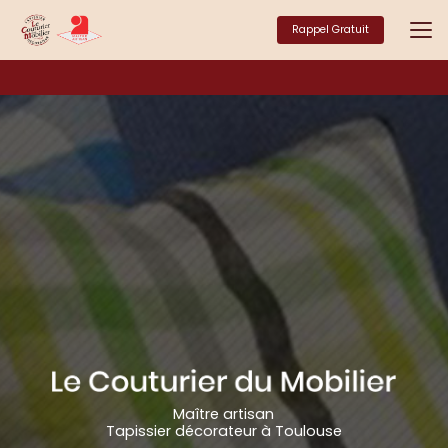
Aller
au
Rappel Gratuit
contenu
principal
Maître artisan
Tapissier décorateur à Toulouse